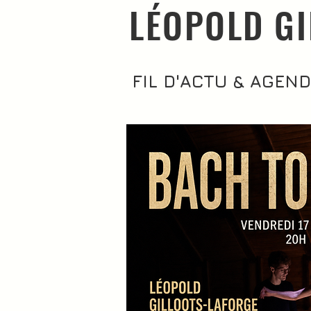
​LÉOPOLD G
FIL D'ACTU & AGEN